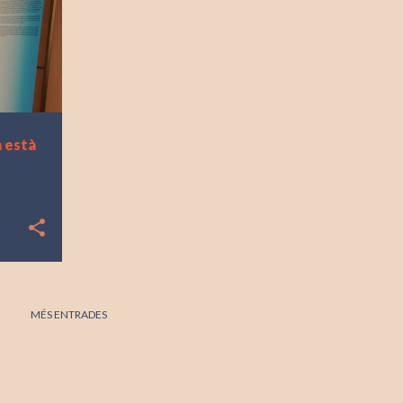
 està
MÉS ENTRADES