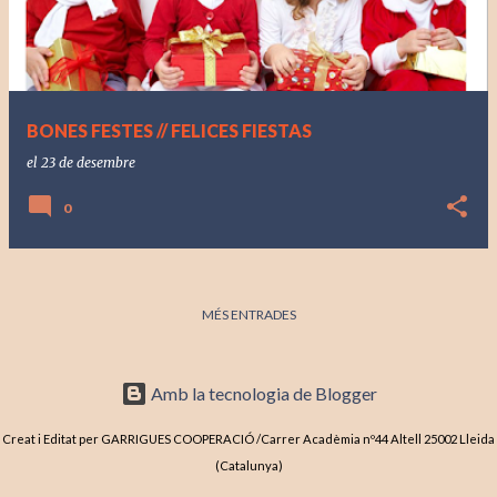
r
a
d
e
BONES FESTES // FELICES FIESTAS
s
el
23 de desembre
0
MÉS ENTRADES
Amb la tecnologia de Blogger
Creat i Editat per GARRIGUES COOPERACIÓ /Carrer Acadèmia nº44 Altell 25002 Lleida
(Catalunya)