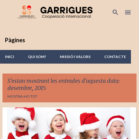
Salta al contingut principal
Pàgines
INICI
QUI SOM?
MISSIÓ I VALORS
CONTACTE
S'estan mostrant les entrades d'aquesta data:
desembre, 2015
MOSTRA-HO TOT
E
n
t