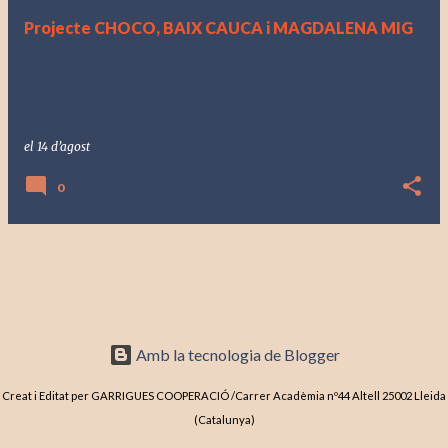
r
Projecte CHOCO, BAIX CAUCA i MAGDALENA MIG
a
d
e
s
el
14 d’agost
0
Amb la tecnologia de Blogger
Creat i Editat per GARRIGUES COOPERACIÓ /Carrer Acadèmia nº44 Altell 25002 Lleida
(Catalunya)