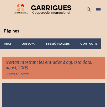
Salta al contingut principal
Pàgines
INICI
QUI SOM?
MISSIÓ I VALORS
CONTACTE
S'estan mostrant les entrades d'aquesta data:
agost, 2009
MOSTRA-HO TOT
E
n
t