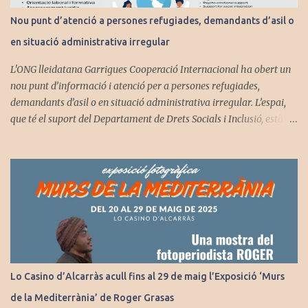
Nou punt d’atenció a persones refugiades, demandants d’asil o
en situació administrativa irregular
L'ONG lleidatana Garrigues Cooperació Internacional ha obert un
nou punt d’informació i atenció per a persones refugiades,
demandants d’asil o en situació administrativa irregular. L’espai,
que té el suport del Departament de Drets Socials i Inclusió, està
ubicat a la seu de l’entitat, al carrer de l’Acadèmia, 44, entresolat, B,
i ja rep visites de persones que es troben en aquests supòsits. No és
el primer cop que l’entitat treballa en aquest camp, ja que ho va fer
el 2019 amb persones procedents de Colòmbia. “Es tracta d’un
espai amable on les persones poden rebre atenció jurídica,
psicoemocional, orientació laboral i formativa, suport a la
integració social i a l’enfortiment de l’autonomia personal”, explica
el cap de projectes de l’ONG, Enric Figueres. L’entitat, a més, ha
editat una guia per als usuaris en català, castellà, francès, anglès i
Lo Casino d’Alcarràs acull fins al 29 de maig l’Exposició ‘Murs
àrab per tal de donar a conèixer els serveis que abasta d’una
de la Mediterrània’ de Roger Grasas
manera senzilla i entenedora. L’entitat està establint una xarxa de