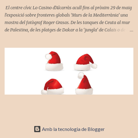
coopera...
El centre cívic Lo Casino d’Alcarràs acull fins al pròxim 29 de maig
l’exposició sobre fronteres globals ‘Murs de la Mediterrània’ una
mostra del fotògraf Roger Grasas. De les tanques de Ceuta al mur
de Palestina, de les platges de Dakar a la ‘jungla’ de Calais o de les
aigües de Tunísia als campaments de Huelva, «Murs» posa el
focus en les històries de lluita de les persones migrants, veritables
supervivents del nostre temps, alhora que, denuncia les estructures
de poder que exploten el fenomen migratori. El muntatge és un
projecte produït per l'Institut de les Desigualtats amb el suport de
l’Agència Catalana de Cooperació al Desenvolupament i Garrigues
Cooperació Internacional.
Amb la tecnologia de Blogger