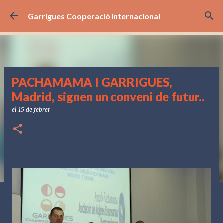
Salta al contingut principal
Garrigues Cooperació Internacional
PACHAMAMA I GARRIGUES,
Madrid, signen un conveni de futur..
el
15 de febrer