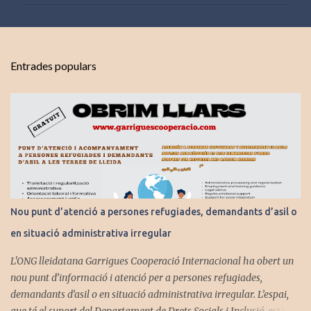
m
e
n
t
Entrades populars
a
r
i
s
Nou punt d’atenció a persones refugiades, demandants d’asil o
en situació administrativa irregular
L'ONG lleidatana Garrigues Cooperació Internacional ha obert un
nou punt d’informació i atenció per a persones refugiades,
demandants d’asil o en situació administrativa irregular. L’espai,