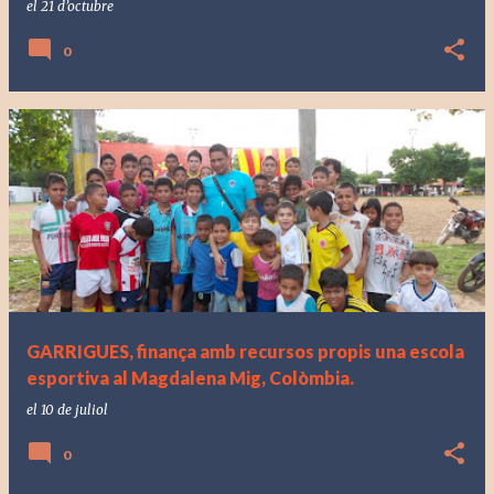
el
21 d’octubre
0
GARRIGUES, finança amb recursos propis una escola
esportiva al Magdalena Mig, Colòmbia.
el
10 de juliol
0