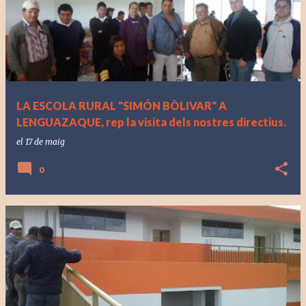
LA ESCOLA RURAL "SIMÓN BÒLIVAR" A
LENGUAZAQUE, rep la visita dels nostres directius.
el
17 de maig
0