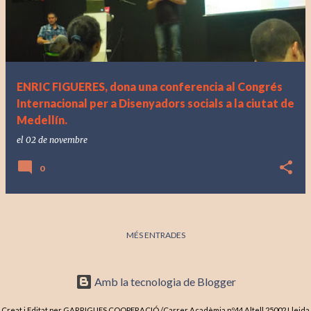
ENRIC FIGUERES, dona una conferencia al Congrés
Internacional per a Disenyadors socials a la ciutat de
Medellín.
el
02 de novembre
0
MÉS ENTRADES
Amb la tecnologia de Blogger
Creat i Editat per GARRIGUES COOPERACIÓ /Carrer Acadèmia nº44 Altell 25002 Lleida