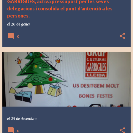
GARRIGUES, activa pressupost per les seves
delegacions i consolida el punt d'antenció a les
persones.
el
20 de gener
0
el
25 de desembre
0