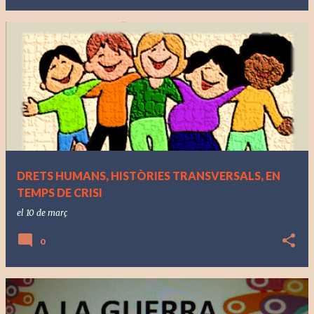
DRETS HUMANS, HISTÒRIES TRANSVERSALS, EN
TEMPS DE CRISI
el
10 de març
0