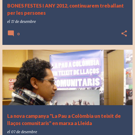
BONES FESTES I ANY 2012, continuarem treballant
per les persones
el
17 de desembre
0
La nova campanya "La Pau a Colòmbia un teixit de
llaços comunitaris" en marxa a Lleida
el
07 de desembre