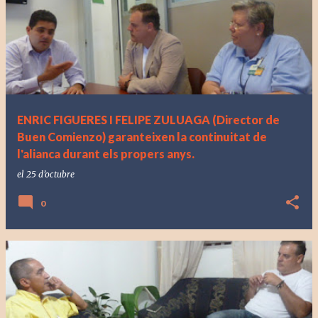
ENRIC FIGUERES I FELIPE ZULUAGA (Director de
Buen Comienzo) garanteixen la continuitat de
l'alianca durant els propers anys.
el
25 d’octubre
0