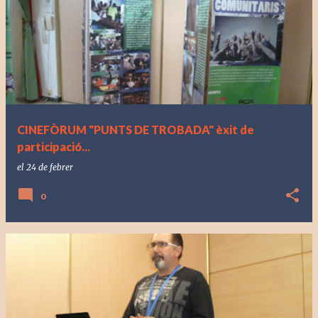
CINEFÒRUM "PUNTS DE TROBADA" èxit de
participació...
el
24 de febrer
0