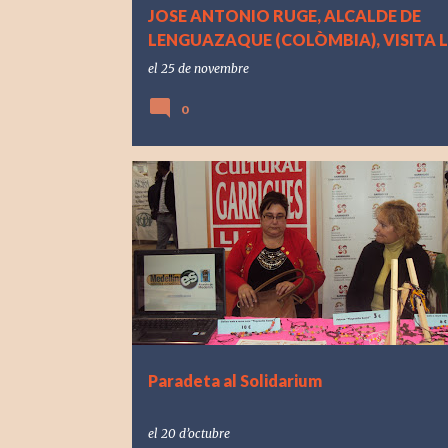
JOSE ANTONIO RUGE, ALCALDE DE
LENGUAZAQUE (COLÒMBIA), VISITA L
el
25 de novembre
0
Paradeta al Solidarium
el
20 d’octubre