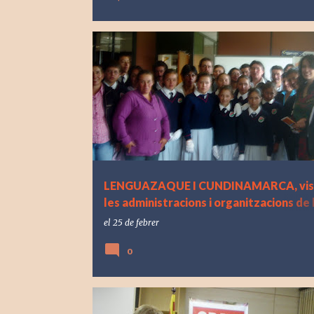
LENGUAZAQUE I CUNDINAMARCA, visi
les administracions i organitzacions de 
zona.
el
25 de febrer
0