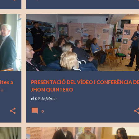
tes a
PRESENTACIÓ DEL VÍDEO I CONFERÈNCIA D
la
JHON QUINTERO
el
09 de febrer
0