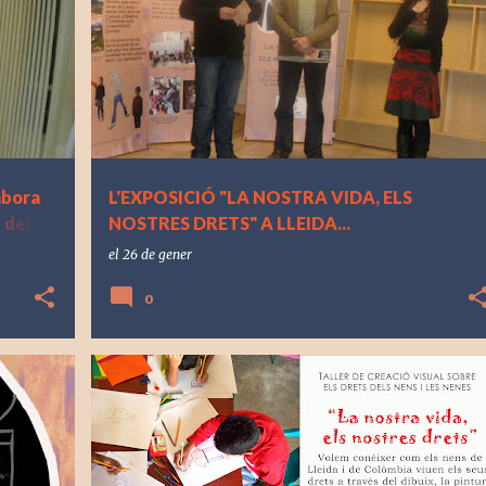
abora
L'EXPOSICIÓ "LA NOSTRA VIDA, ELS
 dels
NOSTRES DRETS" A LLEIDA...
el
26 de gener
0