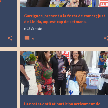
Garrigues, present a la festa de comerç just
de Lleida, aquest cap de setmana.
el
15 de maig
0
La nostra entitat participa activament de