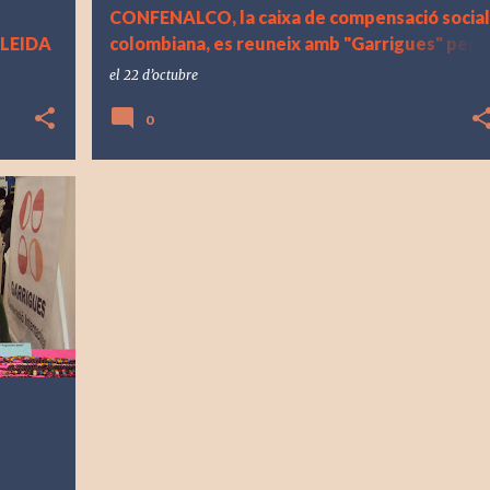
CONFENALCO, la caixa de compensació social
LEIDA
colombiana, es reuneix amb "Garrigues" per
iniciar un llarg camí Junts.
el
22 d’octubre
0