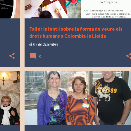
Taller Infantil sobre la forma de veure els
drets humans a Colombia i a Lleida
el
07 de desembre
0