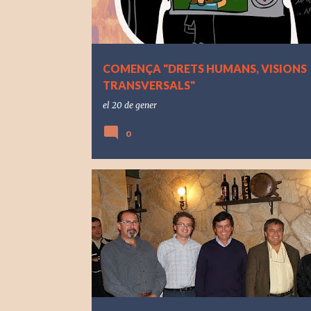
COMENÇA "DRETS HUMANS, VISIONS
TRANSVERSALS"
el
20 de gener
0