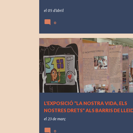
el
05 d’abril
0
L'EXPOSICIÓ "LA NOSTRA VIDA, ELS
NOSTRES DRETS" ALS BARRIS DE LLEI
el
23 de març
0