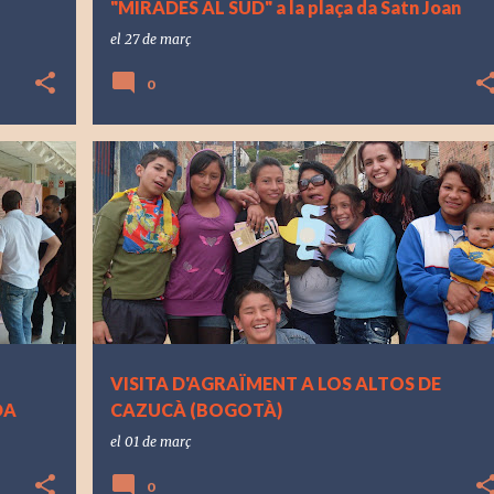
"MIRADES AL SUD" a la plaça da Satn Joan
el
27 de març
0
VISITA D'AGRAÏMENT A LOS ALTOS DE
DA
CAZUCÀ (BOGOTÀ)
el
01 de març
0