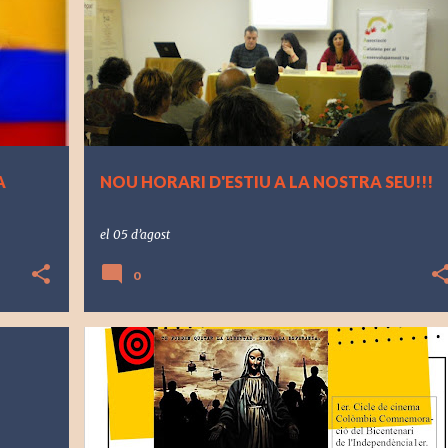
A
NOU HORARI D'ESTIU A LA NOSTRA SEU!!!
el
05 d’agost
0