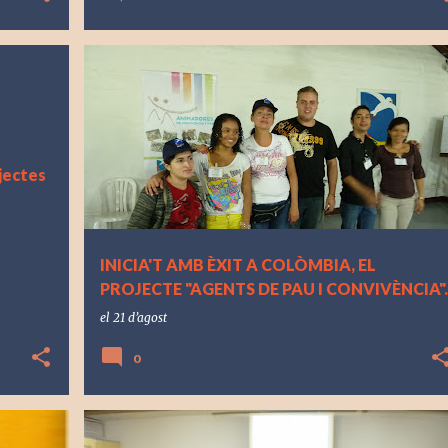
ojectes
INICIA'T AMB ÈXIT A COLÒMBIA, EL
PROJECTE "AGENTS DE PAU I CONVIVÈNCIA".
el
21 d’agost
0