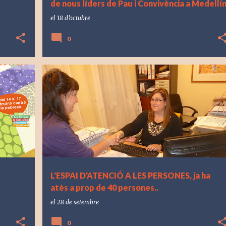
de nous líders de Pau i Convivència a Medellín
el
18 d’octubre
0
L'ESPAI D'ATENCIÓ A LES PERSONES, ja ha
atès a prop de 40 persones..
el
28 de setembre
0