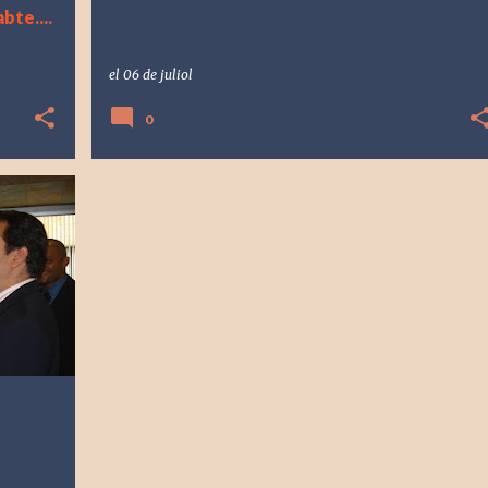
bte....
el
06 de juliol
0