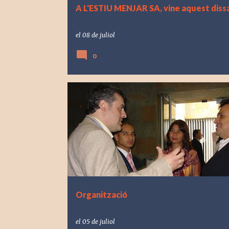
A L'ESTIU MENJAR SA, vine aquest dissa
el
08 de juliol
0
Organització
el
05 de juliol