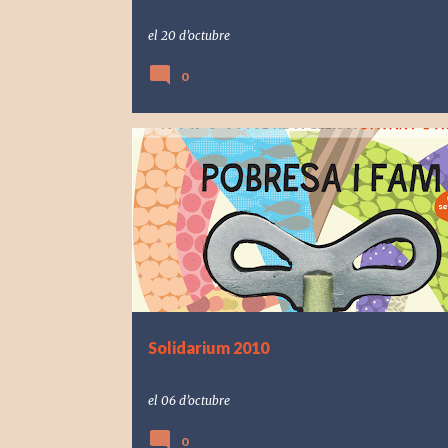
el
20 d’octubre
0
Solidarium 2010
el
06 d’octubre
0