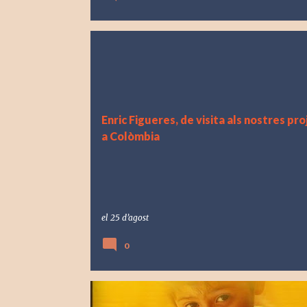
Enric Figueres, de visita als nostres pr
a Colòmbia
el
25 d’agost
0