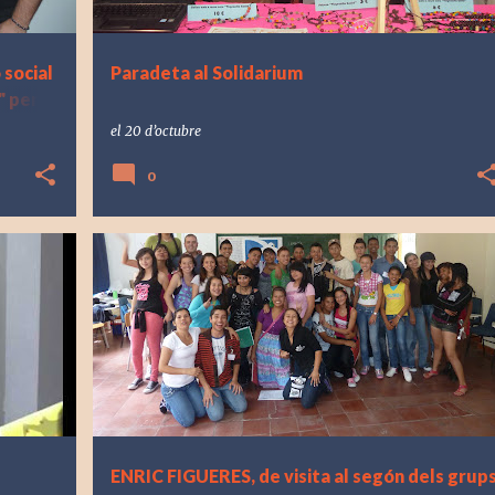
social
Paradeta al Solidarium
" per
el
20 d’octubre
0
ENRIC FIGUERES, de visita al segón dels grup