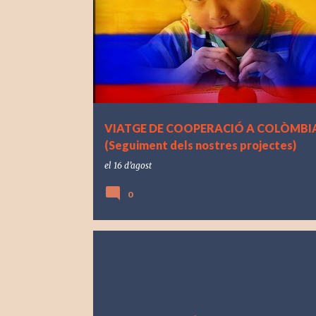
VIATGE DE COOPERACIÓ A COLÒMBI
(Seguiment dels nostres projectes)
el
16 d’agost
0